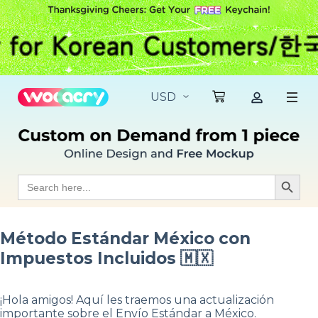
S
k
i
p
t
o
c
o
n
t
e
n
t
Search
Search Butt
for:
Método Estándar México con
Impuestos Incluidos 🇲🇽
¡Hola amigos! Aquí les traemos una actualización
importante sobre el Envío Estándar a México.