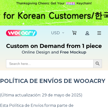
S
k
i
p
t
o
c
o
n
t
e
n
t
Search
Search Butt
for:
POLÍTICA DE ENVÍOS DE WOOACRY
(Última actualización: 29 de mayo de 2025)
Esta Política de Envíos forma parte de